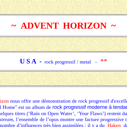
~ ADVENT HORIZON ~
U S A -
**
rock progressif / metal
-
izon
nous offre une démonstration de rock progressif d'excelle
ll Home"
est un
album de
rock progressif moderne à tenda
uelques titres (‘Rain on Open Water’, ‘Your Flaws’) restent d
stream
, l’ensemble de l’opus montre une facture progressive t
nombre d’influences très bien assimilées : il y a du
Haken
d