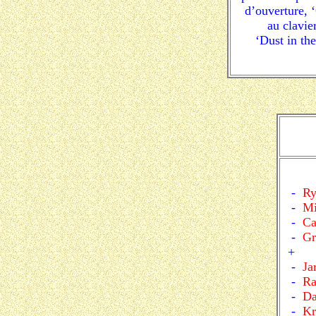
d’ouverture, 
au clavie
‘Dust in t
-
Ry
-
Mi
-
C
-
Gr
+
-
Ja
-
Ra
-
Da
-
Kr