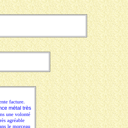
nte facture.
nce métal très
ans une volonté
rès agréable
ans le morceau