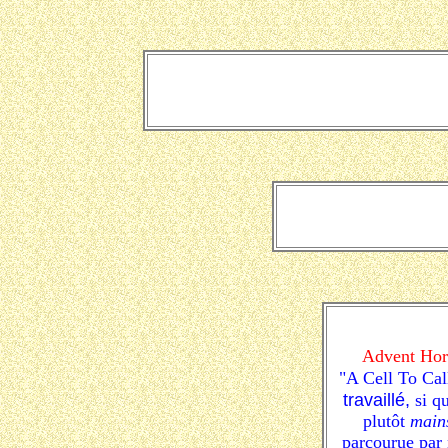
Advent Hor
"A Cell To Ca
travaillé,
si q
plutôt
main
parcourue par 