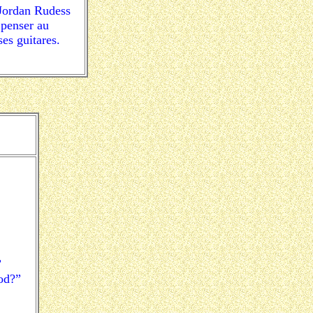
Jordan Rudess
 penser au
es guitares.
”
od?”