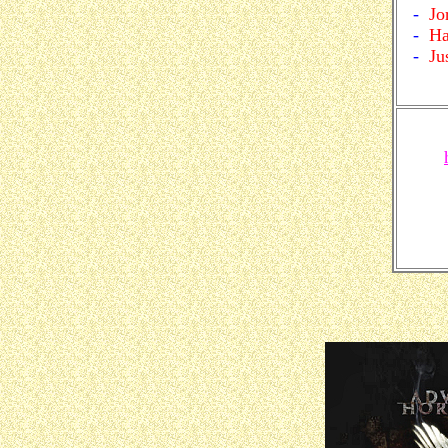
-
Jo
-
Ha
-
Ju