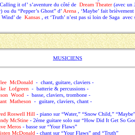
‘Calling it of’ s’aventure du côté de
Dream Theater
(avec un 
r) ou du “Pepper’s Ghost” d’
Arena
, ‘Maybe’ fait brièvement
he Wind’ de
Kansas
, et ‘Truth’ n’est pas si loin de
Saga avec s
MUSICIENS
lee McDonald
- chant, guitare, claviers -
ke Lofgreen
- batterie & percussions -
ason Wood
- basse, claviers, trombone -
ant Matheson
- guitare, claviers, chant -
red Roswell Hill
- piano sur “Water,” “Snow Child,” “Maybe
ndy McStine
- 2éme guitare solo sur “How Did It Get So Go
ve Meros
- basse sur “Your Flaws”
isten McDonald
- chant sur “Your Flaws” and “Truth”