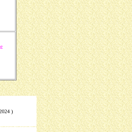
me
 2024 )